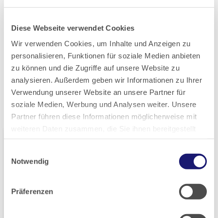
Diese Webseite verwendet Cookies
Buchen
Wir verwenden Cookies, um Inhalte und Anzeigen zu
personalisieren, Funktionen für soziale Medien anbieten
zu können und die Zugriffe auf unsere Website zu
analysieren. Außerdem geben wir Informationen zu Ihrer
Verwendung unserer Website an unsere Partner für
soziale Medien, Werbung und Analysen weiter. Unsere
Das könnte Sie auch interessieren
Partner führen diese Informationen möglicherweise mit
weiteren Daten zusammen, die Sie ihnen bereitgestellt
haben oder die sie im Rahmen Ihrer Nutzung der Dienste
Einwilligungsauswahl
gesammelt haben.
Notwendig
Datenschutz
|
Impressum
Präferenzen