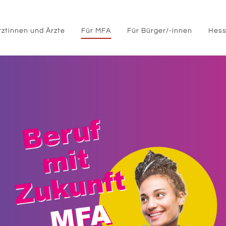
rztinnen und Ärzte
Für MFA
Für Bürger/-innen
Hess