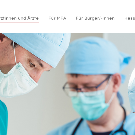
rztinnen und Ärzte
Für MFA
Für Bürger/-innen
Hess