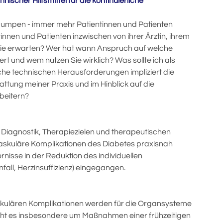
ischer Hilfsmittel für die k
ontinuierliche
pumpen - immer mehr Patientinnen und Patienten
nnen und Patienten inzwischen von ihrer Ärztin, ihrem
pie erwarten? Wer hat wann Anspruch auf welche
ziert und wem nutzen Sie wirklich? Was sollte ich als
e technischen Herausforderungen impliziert die
ttung meiner Praxis und im Hinblick auf die
rbeitern?
u Diagnostik, Therapiezielen und therapeutischen
vaskuläre Komplikationen des Diabetes praxisnah
rnisse in der Reduktion des individuellen
fall, Herzinsuffizienz) eingegangen.
skulären Komplikationen werden für die Organsysteme
ht es insbesondere um Maßnahmen einer frühzeitigen