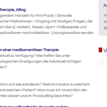
A
stherapie, Alltag
+
endem Handeln für Ihre Praxis / Sinnvolle
+
scher Maßnahmen / Umgang mit häufigen Fragen, die
ich Beruf, Verkehr, Reisen, Sport / Fallbeispiele und
a
gssituationen nachvollziehbar, Lösungsansätze werden
V
egien einer medikamentösen Therapie
tuell zu Verfügung? Wie treffen Sie unter
ologischen Erwägungen die individuell richtigen
ten?
 Wann und wie eskalieren? Welche Insuline zu welchem
n und welchem Patient? Was muss ich hinsichtlich der
enten wissen und im Praxisalltag beachten?