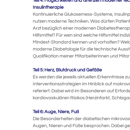
Teil 4: Möglichkeiten und Grenzen moderner techn
Insulintherapie
Kontinuierliche Glukosemess-Systeme, Insulin
nutzen moderne Techniken. Was dürfen Patienti
Arzt bezüglich einer modernen Diabetesthera
Hilfsmittel? Für wen sind welche Hilfsmittel indi
Mindest-Standard kennen und vorhalten? Welch
moderne Diabetologie für die technische Aussta
Qualifikation meiner Mitarbeiterinnen und Mita
Teil 5: Herz, Blutdruck und Gefäße
Es werden die jeweils aktuellen Erkenntnisse z
Interventionsstrategien im Hinblick auf makro
referiert. Dabei wird im Besonderen auf Erforde
kardiovaskulären Risikos (Herzinfarkt, Schlagan
Teil 6: Auge, Niere, Fuß
Die Besonderheiten der diabetischen mikrova
Augen, Nieren und Füße besprochen. Dabei ge