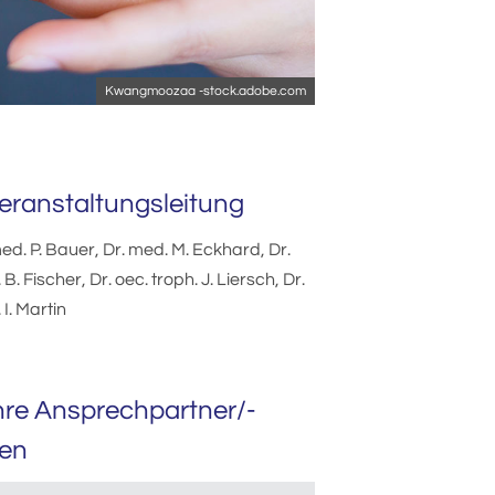
Kwangmoozaa -stock.adobe.com
eranstaltungsleitung
ed. P. Bauer, Dr. med. M. Eckhard, Dr.
B. Fischer, Dr. oec. troph. J. Liersch, Dr.
I. Martin
hre Ansprechpartner/-
nen