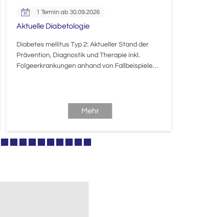
1 Termin ab 30.09.2026
2 T
Aktuelle Diabetologie
Alternat
Betreuu
Diabetes mellitus Typ 2: Aktueller Stand der
Prävention, Diagnostik und Therapie inkl.
Arbeitssc
Folgeerkrankungen anhand von Fallbeispielen,
"Alternat
Führung von Patientinnen und Patienten im
betriebs
DMP.
sicherhei
Sie den A
Arztpraxi
Mehr