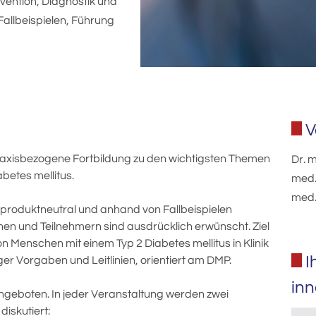
ävention, Diagnostik und
allbeispielen, Führung
V
praxisbezogene Fortbildung zu den wichtigsten Themen
Dr. m
betes mellitus.
med. 
med. 
, produktneutral und anhand von Fallbeispielen
nnen und Teilnehmern sind ausdrücklich erwünscht. Ziel
 Menschen mit einem Typ 2 Diabetes mellitus in Klinik
I
ger Vorgaben und Leitlinien, orientiert am DMP.
in
ngeboten. In jeder Veranstaltung werden zwei
iskutiert: