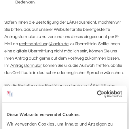
Bedenken.
Sofern Ihnen die Bestätigung der LÄKH ausreicht, möchten wir
Sie bitten, das auf unserer Website für Sie bereitgestellte
Antragsformular zu nutzen und uns dieses eingescannt per E-
Mail an
rechtsabteilung@laekh.de
zu übermitteln. Sollte Ihnen
eine digitale Übermittlung nicht möglich sein, können Sie uns
Ihren Antrag auch gerne auf dem Postweg zukommen lassen.
Im
Antragsformular
können Sie u. a. die Auswahl treffen, ob Sie
das Certificate in deutscher oder englischer Sprache wünschen.
Für die Erstellung der Bestätigung durch die LÄKH fällt eine
Gebühr in Höhe von 60,00 EUR gemäß § 1 Anlage I Nr. 1110 der
Kostensatzung der Landesärztekammer Hessen
an.
Zusammen mit der Bestätigung erhalten Sie die
Diese Webseite verwendet Cookies
Kostenrechnung.
Wir verwenden Cookies, um Inhalte und Anzeigen zu
Ist der Direktversand an Dritte (z. B. HLfGP) gewünscht, bitten