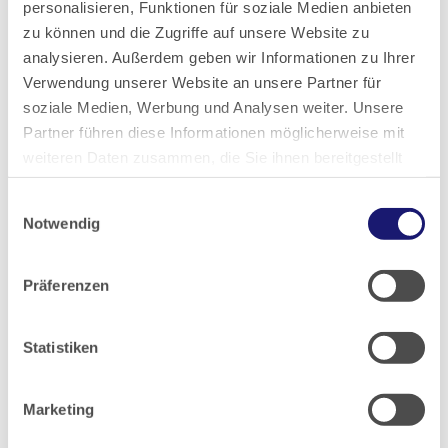
personalisieren, Funktionen für soziale Medien anbieten
wir dies im Antrag zu vermerken. Eine Weiterleitung ist uns aus
zu können und die Zugriffe auf unsere Website zu
Datenschutzgründen nur möglich, wenn das ausdrückliche
analysieren. Außerdem geben wir Informationen zu Ihrer
Einverständnis hierfür vorliegt.
Verwendung unserer Website an unsere Partner für
soziale Medien, Werbung und Analysen weiter. Unsere
Für weitere Fragen steht Ihnen die zuständige Sachbearbeiterin,
Partner führen diese Informationen möglicherweise mit
Sabine Schmitz, per E-Mail über
rechtsabteilung@laekh.de
oder
weiteren Daten zusammen, die Sie ihnen bereitgestellt
auch telefonisch unter +49 69 97672-113, zur Verfügung.
haben oder die sie im Rahmen Ihrer Nutzung der Dienste
Einwilligungsauswahl
gesammelt haben.
Notwendig
Datenschutz
|
Impressum
Rund ums Recht:
Präferenzen
Rechtsquellen
Statistiken
Publikationen und Merkblätter
Rechtsabteilung
Marketing
Rechtsfragen zum Gebührenrecht
Gutachterbenennenungen