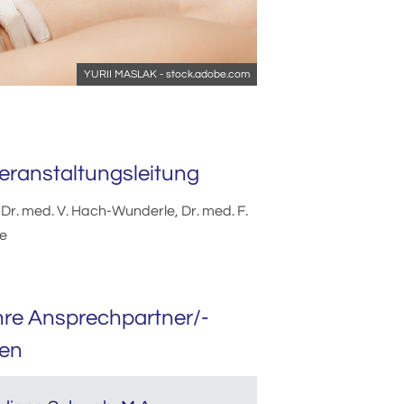
YURII MASLAK - stock.adobe.com
eranstaltungsleitung
 Dr. med. V. Hach-Wunderle, Dr. med. F.
e
hre Ansprechpartner/-
nen