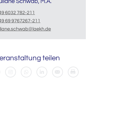
uliane Schwab, M.A.
49 6032 782-211
49 69 9767267-211
uliane.schwab@laekh.de
eranstaltung teilen