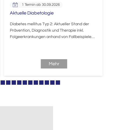
1 Termin ab 30.09.2026
2 T
Aktuelle Diabetologie
Alternat
Betreuu
Diabetes mellitus Typ 2: Aktueller Stand der
Prävention, Diagnostik und Therapie inkl.
Arbeitssc
Folgeerkrankungen anhand von Fallbeispielen,
"Alternat
Führung von Patientinnen und Patienten im
betriebs
DMP.
sicherhei
Sie den A
Arztpraxi
Mehr