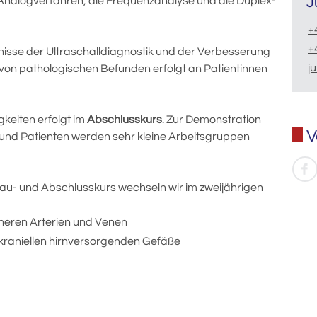
nalogverfahren, die Frequenzanalyse und die Duplex-
J
+
+
nisse der Ultraschalldiagnostik und der Verbesserung
j
von pathologischen Befunden erfolgt an Patientinnen
keiten erfolgt im
Abschlusskurs
. Zur Demonstration
V
und Patienten werden sehr kleine Arbeitsgruppen
au- und Abschlusskurs
wechseln wir im zweijährigen
heren Arterien und Venen
kraniellen hirnversorgenden Gefäße