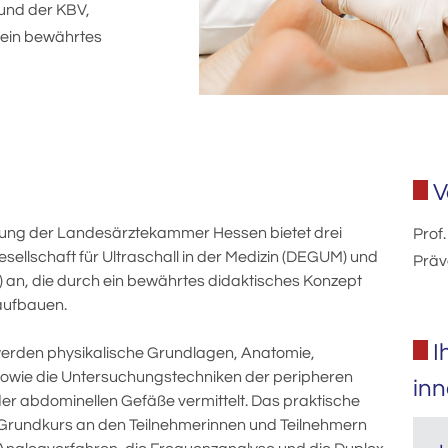
 und der KBV,
ein bewährtes
V
ldung der Landesärztekammer Hessen bietet drei
Prof.
ellschaft für Ultraschall in der Medizin
(DEGUM)
und
Präv
) an, die durch ein bewährtes didaktisches Konzept
aufbauen.
I
erden physikalische Grundlagen, Anatomie,
sowie die Untersuchungstechniken der peripheren
in
er abdominellen Gefäße vermittelt.
Das praktische
 Grundkurs an den Teilnehmerinnen und Teilnehmern