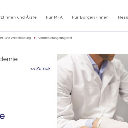
rztinnen und Ärzte
Für MFA
Für Bürger/-innen
Hess
ort- und Weiterbildung
Veranstaltungsangebot
ademie
<< Zurück
ße