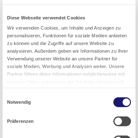
Anmelden
Diese Webseite verwendet Cookies
Wir verwenden Cookies, um Inhalte und Anzeigen zu
personalisieren, Funktionen für soziale Medien anbieten
Pressemitteilungen-Archiv:
zu können und die Zugriffe auf unsere Website zu
analysieren. Außerdem geben wir Informationen zu Ihrer
Verwendung unserer Website an unsere Partner für
2026
soziale Medien, Werbung und Analysen weiter. Unsere
Partner führen diese Informationen möglicherweise mit
2025
weiteren Daten zusammen, die Sie ihnen bereitgestellt
haben oder die sie im Rahmen Ihrer Nutzung der Dienste
Einwilligungsauswahl
gesammelt haben.
2024
Notwendig
Datenschutz
|
Impressum
2023
Präferenzen
2022