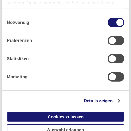
weiteren Daten zusammen, die Sie ihnen bereitgestellt
haben oder die sie im Rahmen Ihrer Nutzung der Dienste
Einwilligungsauswahl
gesammelt haben.
Pressemitteilungen-Archiv:
Notwendig
Datenschutz
|
Impressum
2026
Präferenzen
2025
Statistiken
2024
Marketing
2023
Details zeigen
2022
Cookies zulassen
2021
Auswahl erlauben