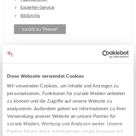
Experten-Service
Bildarchiv
zurück zu "Presse"
Newsletter-Anmeldung
Diese Webseite verwendet Cookies
Wir halten Sie auf dem Laufenden: Mit unserem
Wir verwenden Cookies, um Inhalte und Anzeigen zu
Newsletter erhalten Sie regelmäßig aktuelle
personalisieren, Funktionen für soziale Medien anbieten
Informationen und interessante Themen rund um die
zu können und die Zugriffe auf unsere Website zu
Kammer bequem in Ihr E-Mail-Postfach.
analysieren. Außerdem geben wir Informationen zu Ihrer
Verwendung unserer Website an unsere Partner für
Anmelden
soziale Medien, Werbung und Analysen weiter. Unsere
Partner führen diese Informationen möglicherweise mit