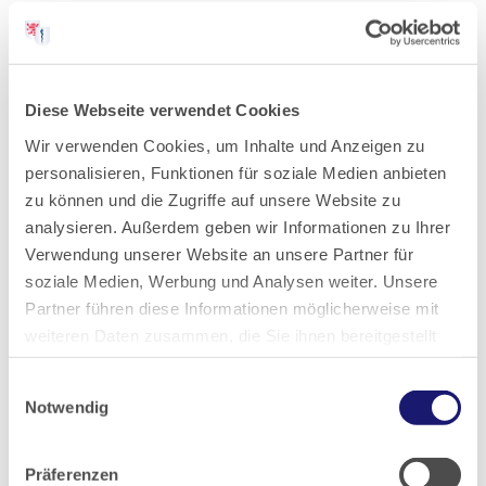
Landesärztekammer Hessen jetzt
auch auf Instagram
Diese Webseite verwendet Cookies
Pressemitteilung
02.11.2021
Wir verwenden Cookies, um Inhalte und Anzeigen zu
Infos für Medizinische Fachangestellte (MFA) und junge
personalisieren, Funktionen für soziale Medien anbieten
Ärztinnen und Ärzte Interesse an Medizin und Gesundheit? Lust
zu können und die Zugriffe auf unsere Website zu
auf einen abwechslungsreichen Beruf? Der neue Instagram-
analysieren. Außerdem geben wir Informationen zu Ihrer
Auftritt der…
Verwendung unserer Website an unsere Partner für
soziale Medien, Werbung und Analysen weiter. Unsere
Lesen
Partner führen diese Informationen möglicherweise mit
weiteren Daten zusammen, die Sie ihnen bereitgestellt
haben oder die sie im Rahmen Ihrer Nutzung der Dienste
Einwilligungsauswahl
gesammelt haben.
Notwendig
Presse:
Datenschutz
|
Impressum
Präferenzen