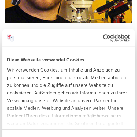
Promotionspreis der
Landesärztekammer für Dr. med.
Andreas Vlachos
Diese Webseite verwendet Cookies
Wir verwenden Cookies, um Inhalte und Anzeigen zu
Pressemitteilung
15.11.2011
personalisieren, Funktionen für soziale Medien anbieten
Frankfurt. Seit 1966 vergibt die hessische Landesärztekammer
zu können und die Zugriffe auf unsere Website zu
einen Preis für die beste Dissertation der drei medizinischen
analysieren. Außerdem geben wir Informationen zu Ihrer
Fakultäten in Hessen (Frankfurt, Gießen und Marburg). Der
Verwendung unserer Website an unsere Partner für
"Promotionspreis…
soziale Medien, Werbung und Analysen weiter. Unsere
Partner führen diese Informationen möglicherweise mit
Lesen
weiteren Daten zusammen, die Sie ihnen bereitgestellt
haben oder die sie im Rahmen Ihrer Nutzung der Dienste