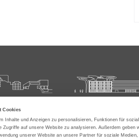
ie für Ärztliche Fort- und
Carl-Oelemann-Schule der
t Cookies
bildung
Landesärztekammer Hesse
 Inhalte und Anzeigen zu personalisieren, Funktionen für sozia
elemann-Weg 5
Carl-Oelemann-Weg 5
e Zugriffe auf unsere Website zu analysieren. Außerdem geben w
Bad Nauheim
61231 Bad Nauheim
rwendung unserer Website an unsere Partner für soziale Medien