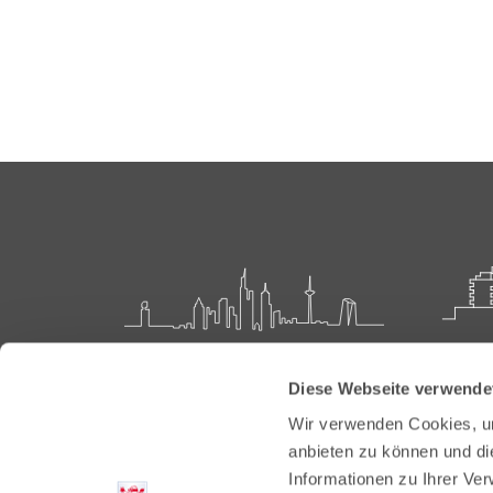
Landesärztekammer Hessen
Akadem
Diese Webseite verwende
Weiter
Hanauer Landstraße 152
Wir verwenden Cookies, um
60314 Frankfurt
Carl-O
anbieten zu können und di
61231 
Informationen zu Ihrer Ve
Postfach 60 05 66