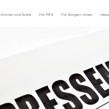
rztinnen und Ärzte
Für MFA
Für Bürger/-innen
Hess