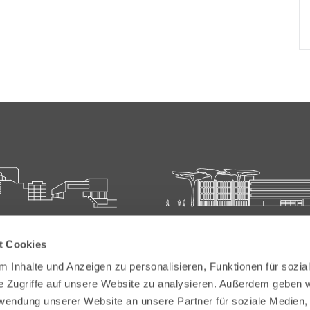
ie für Ärztliche Fort- und
Carl-Oelemann-Schule der
t Cookies
bildung
Landesärztekammer Hesse
 Inhalte und Anzeigen zu personalisieren, Funktionen für sozia
elemann-Weg 5
Carl-Oelemann-Weg 5
e Zugriffe auf unsere Website zu analysieren. Außerdem geben w
Bad Nauheim
61231 Bad Nauheim
rwendung unserer Website an unsere Partner für soziale Medien