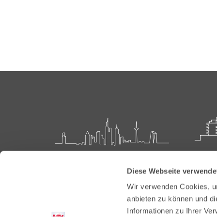
Landesärztekammer Hessen
Akadem
Diese Webseite verwende
Weiter
Hanauer Landstraße 152
Wir verwenden Cookies, um
60314 Frankfurt
Carl-O
anbieten zu können und di
61231 
Informationen zu Ihrer Ve
Postfach 60 05 66