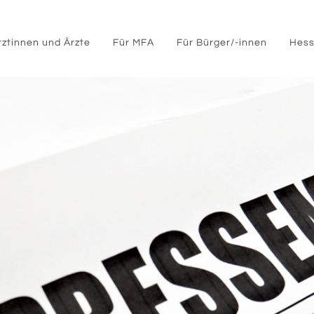
rztinnen und Ärzte
Für MFA
Für Bürger/-innen
Hess