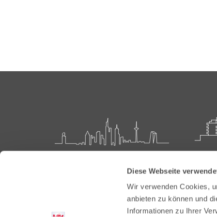
Landesärztekammer Hessen
Akadem
Diese Webseite verwende
Weiter
Hanauer Landstraße 152
Wir verwenden Cookies, um
60314 Frankfurt
Carl-O
anbieten zu können und di
61231 
Informationen zu Ihrer Ve
Postfach 60 05 66