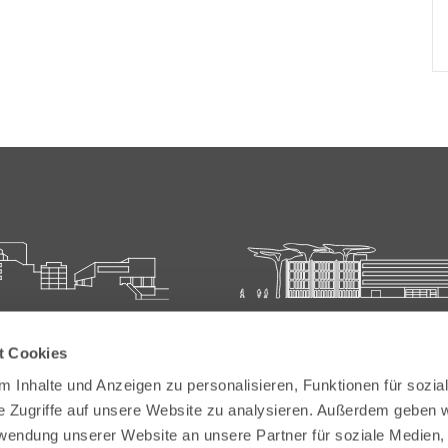
ie für Ärztliche Fort- und
Carl-Oelemann-Schule der
t Cookies
bildung
Landesärztekammer Hesse
 Inhalte und Anzeigen zu personalisieren, Funktionen für sozia
elemann-Weg 5
Carl-Oelemann-Weg 5
e Zugriffe auf unsere Website zu analysieren. Außerdem geben w
Bad Nauheim
61231 Bad Nauheim
rwendung unserer Website an unsere Partner für soziale Medien