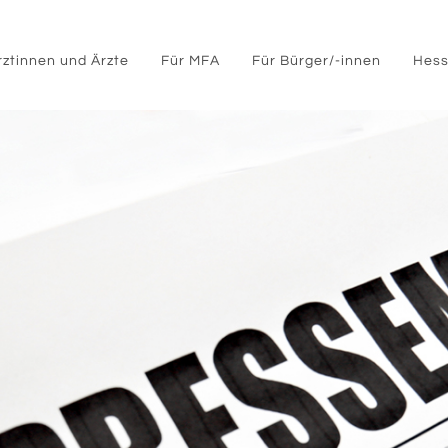
rztinnen und Ärzte
Für MFA
Für Bürger/-innen
Hess