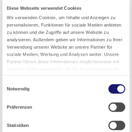
Diese Webseite verwendet Cookies
2020
Wir verwenden Cookies, um Inhalte und Anzeigen zu
personalisieren, Funktionen für soziale Medien anbieten
2019
zu können und die Zugriffe auf unsere Website zu
analysieren. Außerdem geben wir Informationen zu Ihrer
2018
Verwendung unserer Website an unsere Partner für
soziale Medien, Werbung und Analysen weiter. Unsere
Partner führen diese Informationen möglicherweise mit
2017
weiteren Daten zusammen, die Sie ihnen bereitgestellt
haben oder die sie im Rahmen Ihrer Nutzung der Dienste
2016
Einwilligungsauswahl
gesammelt haben.
Notwendig
2015
Datenschutz
|
Impressum
Präferenzen
2014
Statistiken
2013