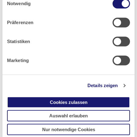
Notwendig
Datenschutz
|
Impressum
Gesundheitstag in Frankfurt-Höchst am
Präferenzen
01.09.2012
Information, Beratung und Unterhaltung in einem
Statistiken
historischen Gemäuer. Unter der Schirmherrschaft des
hessischen Sozialministers Stefan Grüttner fand der gut
besuchte Höchster Gesundheitstag am 1. September
Marketing
2012 zum dritten Mal im neuen Höchster Schloss statt.
Mehr
Details zeigen
Cookies zulassen
Auswahl erlauben
29.09.2014: Katja Möhrle erhält Bernhard-
Nur notwendige Cookies
Christoph-Faust-Medaille