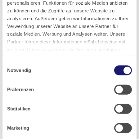
personalisieren, Funktionen für soziale Medien anbieten
zu können und die Zugriffe auf unsere Website zu
2025
analysieren. Außerdem geben wir Informationen zu Ihrer
Verwendung unserer Website an unsere Partner für
2024
soziale Medien, Werbung und Analysen weiter. Unsere
Partner führen diese Informationen möglicherweise mit
weiteren Daten zusammen, die Sie ihnen bereitgestellt
2023
haben oder die sie im Rahmen Ihrer Nutzung der Dienste
Einwilligungsauswahl
gesammelt haben.
2022
Notwendig
Datenschutz
|
Impressum
2021
Präferenzen
2020
Statistiken
2019
Marketing