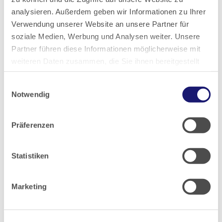
analysieren. Außerdem geben wir Informationen zu Ihrer
2024
Verwendung unserer Website an unsere Partner für
soziale Medien, Werbung und Analysen weiter. Unsere
2023
Partner führen diese Informationen möglicherweise mit
weiteren Daten zusammen, die Sie ihnen bereitgestellt
haben oder die sie im Rahmen Ihrer Nutzung der Dienste
2022
Einwilligungsauswahl
gesammelt haben.
Notwendig
2021
Datenschutz
|
Impressum
Präferenzen
2020
Statistiken
2019
Marketing
2018
2017