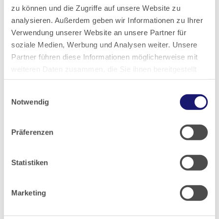
2025
zu können und die Zugriffe auf unsere Website zu
analysieren. Außerdem geben wir Informationen zu Ihrer
Verwendung unserer Website an unsere Partner für
2024
soziale Medien, Werbung und Analysen weiter. Unsere
Partner führen diese Informationen möglicherweise mit
2023
weiteren Daten zusammen, die Sie ihnen bereitgestellt
haben oder die sie im Rahmen Ihrer Nutzung der Dienste
2022
Einwilligungsauswahl
gesammelt haben.
Notwendig
Datenschutz
|
Impressum
2021
Präferenzen
2020
Statistiken
2019
Marketing
2018