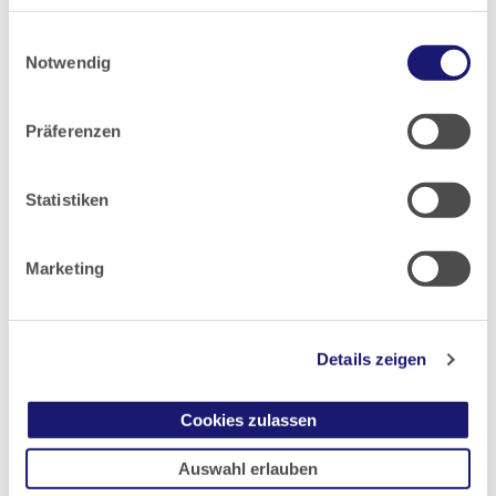
haben oder die sie im Rahmen Ihrer Nutzung der Dienste
Einwilligungsauswahl
gesammelt haben.
Notwendig
Datenschutz
|
Impressum
Präferenzen
Lungenkrebs-Früherkennung (nach G-BA)
On-Demand-Webinar für Berichterstatterinnen und
Statistiken
Berichterstatter bzw. zuweisende Ärztinnen und
Ärzte gem. § 43 Abs. 2 KFE-RL Erstberatender
Marketing
Arzt/Erstberatende Ärztin.
Mehr
Details zeigen
Cookies zulassen
Auswahl erlauben