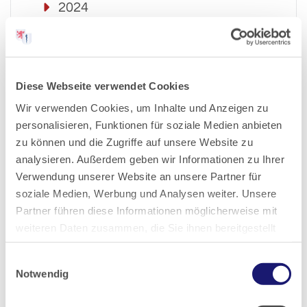
2024
2023
Diese Webseite verwendet Cookies
2022
Wir verwenden Cookies, um Inhalte und Anzeigen zu
personalisieren, Funktionen für soziale Medien anbieten
2021
zu können und die Zugriffe auf unsere Website zu
analysieren. Außerdem geben wir Informationen zu Ihrer
2020
Verwendung unserer Website an unsere Partner für
soziale Medien, Werbung und Analysen weiter. Unsere
2019
Partner führen diese Informationen möglicherweise mit
weiteren Daten zusammen, die Sie ihnen bereitgestellt
haben oder die sie im Rahmen Ihrer Nutzung der Dienste
2018
Einwilligungsauswahl
gesammelt haben.
Notwendig
2017
Datenschutz
|
Impressum