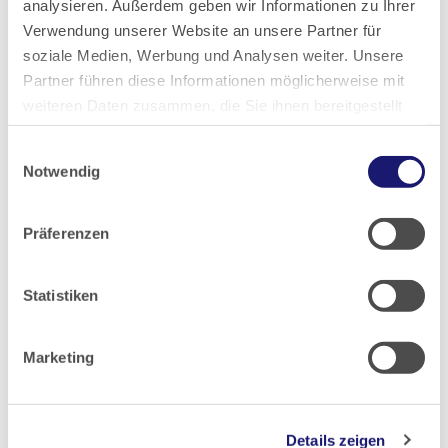
analysieren. Außerdem geben wir Informationen zu Ihrer
2016
Verwendung unserer Website an unsere Partner für
soziale Medien, Werbung und Analysen weiter. Unsere
2015
Partner führen diese Informationen möglicherweise mit
weiteren Daten zusammen, die Sie ihnen bereitgestellt
haben oder die sie im Rahmen Ihrer Nutzung der Dienste
2014
Einwilligungsauswahl
gesammelt haben.
Notwendig
2013
Datenschutz
|
Impressum
Präferenzen
2012
Statistiken
2011
Marketing
2010
2009
Details zeigen