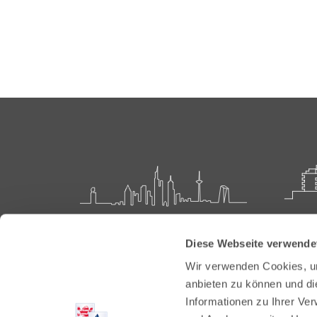
Landesärztekammer Hessen
Akadem
Diese Webseite verwende
Weiter
Hanauer Landstraße 152
Wir verwenden Cookies, um
60314 Frankfurt
Carl-O
anbieten zu können und di
61231 
Informationen zu Ihrer Ve
Postfach 60 05 66