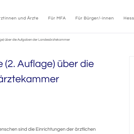
rztinnen und Ärzte
Für MFA
Für Bürger/-innen
Hess
lage) über die Aufgaben der Landesärztekammer
(2. Auflage) über die
särztekammer
nschen sind die Einrichtungen der ärztlichen