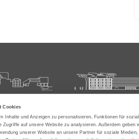
ie für Ärztliche Fort- und
Carl-Oelemann-Schule der
t Cookies
bildung
Landesärztekammer Hesse
 Inhalte und Anzeigen zu personalisieren, Funktionen für sozia
elemann-Weg 5
Carl-Oelemann-Weg 5
e Zugriffe auf unsere Website zu analysieren. Außerdem geben w
Bad Nauheim
61231 Bad Nauheim
rwendung unserer Website an unsere Partner für soziale Medien