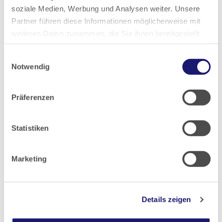
soziale Medien, Werbung und Analysen weiter. Unsere
Partner führen diese Informationen möglicherweise mit
2022
weiteren Daten zusammen, die Sie ihnen bereitgestellt
haben oder die sie im Rahmen Ihrer Nutzung der Dienste
2021
Einwilligungsauswahl
gesammelt haben.
Notwendig
2020
Datenschutz
|
Impressum
Präferenzen
2019
Statistiken
2018
Marketing
2017
2016
Details zeigen