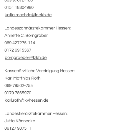
069 97672-188
0151 18804980
katja.moehrle@laekh.de
Landeszahnärztekammer Hessen:
Annette C. Borngräber
069 427275-114
0172 6915367
borngraeber@lzkh.de
Kassenärztliche Vereinigung Hessen:
Karl Matthias Roth
069 79502-755
0179 7865970
karl.roth@kvhessen.de
Landestierärztekammer Hessen:
Jutta Könnecke
06127 907511