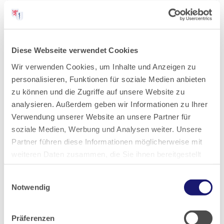
2023
2022
Diese Webseite verwendet Cookies
Wir verwenden Cookies, um Inhalte und Anzeigen zu
2021
personalisieren, Funktionen für soziale Medien anbieten
zu können und die Zugriffe auf unsere Website zu
2020
analysieren. Außerdem geben wir Informationen zu Ihrer
Verwendung unserer Website an unsere Partner für
2019
soziale Medien, Werbung und Analysen weiter. Unsere
Partner führen diese Informationen möglicherweise mit
weiteren Daten zusammen, die Sie ihnen bereitgestellt
2018
haben oder die sie im Rahmen Ihrer Nutzung der Dienste
Einwilligungsauswahl
gesammelt haben.
2017
Notwendig
Datenschutz
|
Impressum
2016
Präferenzen