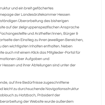
ruktur und ein breit gefächertes
e Homepage der Landesärztekammer Hessen
llständigen Überarbeitung des bisherigen
bsite auf der zielgruppenspezifischen Ansprache
 Fachangestellte und Arzthelfer/innen, Bürger &
artseite den Einstieg zu ihren jeweiligen Bereichen,
 den wichtigsten Inhalten enthalten. Neben
ite auch mit einem Klick das Mitglieder-Portal für
formationen über Aufgaben und
Hessen und ihrer Abteilungen sind unter der
nde, auf ihre Bedürfnisse zugeschnittene
nd leicht zu durchsuchende Navigationsstruktur
Knoblauch zu Hatzbach, Präsident der
Überarbeitung der Website wurde außerdem