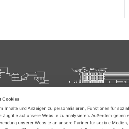
ie für Ärztliche Fort- und
Carl-Oelemann-Schule der
t Cookies
bildung
Landesärztekammer Hesse
 Inhalte und Anzeigen zu personalisieren, Funktionen für sozia
elemann-Weg 5
Carl-Oelemann-Weg 5
e Zugriffe auf unsere Website zu analysieren. Außerdem geben w
Bad Nauheim
61231 Bad Nauheim
rwendung unserer Website an unsere Partner für soziale Medien