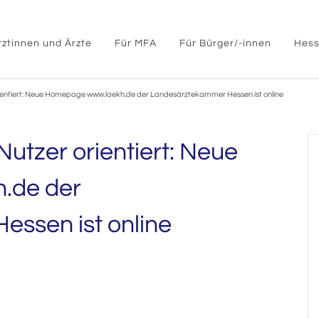
rztinnen und Ärzte
Für MFA
Für Bürger/-innen
Hess
rientiert: Neue Homepage www.laekh.de der Landesärztekammer Hessen ist online
utzer orientiert: Neue
.de der
ssen ist online