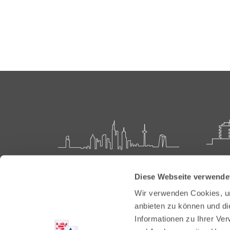
Landesärztekammer Hessen
Akadem
Diese Webseite verwende
Weiter
Hanauer Landstraße 152
Wir verwenden Cookies, um
60314 Frankfurt
Carl-O
anbieten zu können und di
61231 
Informationen zu Ihrer Ve
Postfach 60 05 66