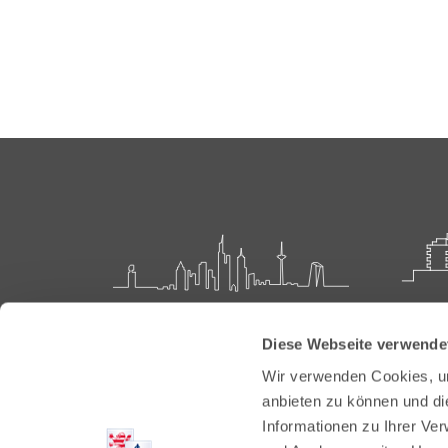
Landesärztekammer Hessen
Akadem
Diese Webseite verwende
Weiter
Hanauer Landstraße 152
Wir verwenden Cookies, um
60314 Frankfurt
Carl-O
anbieten zu können und di
61231 
Informationen zu Ihrer Ve
Postfach 60 05 66