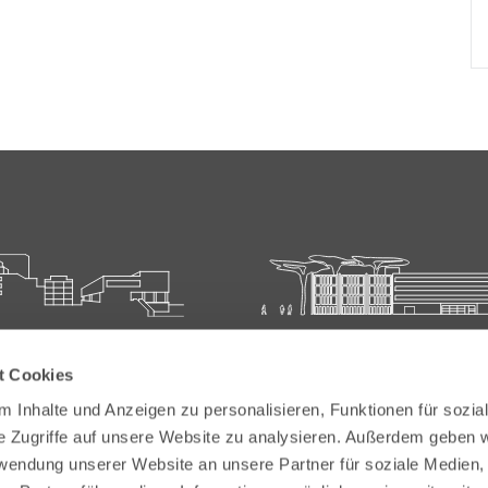
ie für Ärztliche Fort- und
Carl-Oelemann-Schule der
t Cookies
bildung
Landesärztekammer Hesse
 Inhalte und Anzeigen zu personalisieren, Funktionen für sozia
elemann-Weg 5
Carl-Oelemann-Weg 5
e Zugriffe auf unsere Website zu analysieren. Außerdem geben w
Bad Nauheim
61231 Bad Nauheim
rwendung unserer Website an unsere Partner für soziale Medien