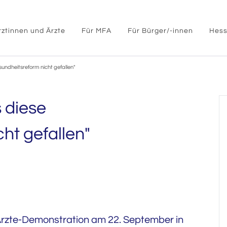
rztinnen und Ärzte
Für MFA
Für Bürger/-innen
Hess
sundheitsreform nicht gefallen"
 diese
ht gefallen"
rzte-Demonstration am 22. September in