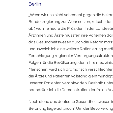
Berlin
„Wenn wir uns nicht vehement gegen die bek
Bundesregierung zur Wehr setzen, rutscht das
ab", warnte heute die Präsidentin der Landes
Ärztinnen und Ärzte müssten ihre Patienten dar
das Gesundheitswesen durch die Reform massi
unausweichlich eine weitere Rationierung mediz
Zerschlagung regionaler Versorgungsstrukturen
Folgen für die Bevölkerung, denn ihre medizini
Menschen, wird sich dramatisch verschlechtern
die Ärzte und Patienten vollständig entmündigt
unseren Patienten verantworten. Deshalb unt
nachdrücklich die Demonstration der freien Är
Noch stehe das deutsche Gesundheitswesen im 
Betonung liege auf „noch". Um der Bevölkerung 