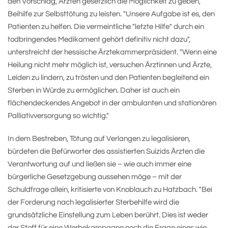
den Vorschlag, Ärzten gesetzlich die Möglichkeit zu geben,
Beihilfe zur Selbsttötung zu leisten. "Unsere Aufgabe ist es, den
Patienten zu helfen. Die vermeintliche "letzte Hilfe" durch ein
todbringendes Medikament gehört definitiv nicht dazu",
unterstreicht der hessische Ärztekammerpräsident. "Wenn eine
Heilung nicht mehr möglich ist, versuchen Ärztinnen und Ärzte,
Leiden zu lindern, zu trösten und den Patienten begleitend ein
Sterben in Würde zu ermöglichen. Daher ist auch ein
flächendeckendes Angebot in der ambulanten und stationären
Palliativversorgung so wichtig."
In dem Bestreben, Tötung auf Verlangen zu legalisieren,
bürdeten die Befürworter des assistierten Suizids Ärzten die
Verantwortung auf und ließen sie – wie auch immer eine
bürgerliche Gesetzgebung aussehen möge – mit der
Schuldfrage allein, kritisierte von Knoblauch zu Hatzbach. "Bei
der Forderung nach legalisierter Sterbehilfe wird die
grundsätzliche Einstellung zum Leben berührt. Dies ist weder
der Stoff für eine Werbekampagne noch die Frage eines wie