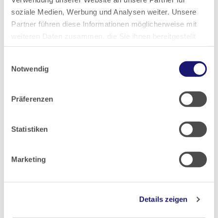
2023
soziale Medien, Werbung und Analysen weiter. Unsere
Partner führen diese Informationen möglicherweise mit
2022
weiteren Daten zusammen, die Sie ihnen bereitgestellt
haben oder die sie im Rahmen Ihrer Nutzung der Dienste
2021
Einwilligungsauswahl
gesammelt haben.
Notwendig
2020
Datenschutz
|
Impressum
Präferenzen
2019
Statistiken
2018
Marketing
2017
2016
Details zeigen