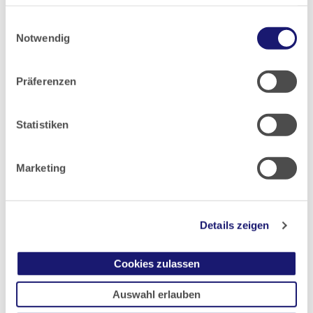
haben oder die sie im Rahmen Ihrer Nutzung der Dienste
2012
Einwilligungsauswahl
gesammelt haben.
Notwendig
2011
Datenschutz
|
Impressum
Präferenzen
2010
Statistiken
2009
Marketing
2008
2007
Details zeigen
2006
Cookies zulassen
Auswahl erlauben
2005