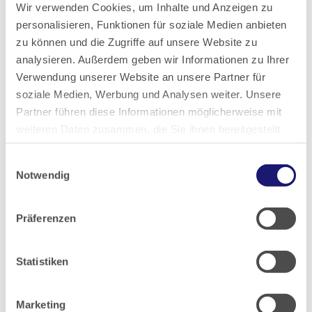
2019
Wir verwenden Cookies, um Inhalte und Anzeigen zu
personalisieren, Funktionen für soziale Medien anbieten
zu können und die Zugriffe auf unsere Website zu
2018
analysieren. Außerdem geben wir Informationen zu Ihrer
Verwendung unserer Website an unsere Partner für
2017
soziale Medien, Werbung und Analysen weiter. Unsere
Partner führen diese Informationen möglicherweise mit
2016
weiteren Daten zusammen, die Sie ihnen bereitgestellt
haben oder die sie im Rahmen Ihrer Nutzung der Dienste
Einwilligungsauswahl
gesammelt haben.
2015
Notwendig
Datenschutz
|
Impressum
2014
Präferenzen
2013
Statistiken
2012
Marketing