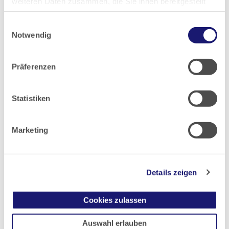
weiteren Daten zusammen, die Sie ihnen bereitgestellt
haben oder die sie im Rahmen Ihrer Nutzung der Dienste
2020
Einwilligungsauswahl
gesammelt haben.
Notwendig
2019
Datenschutz
|
Impressum
Präferenzen
2018
Statistiken
2017
Marketing
2016
2015
Details zeigen
2014
Cookies zulassen
2013
Auswahl erlauben