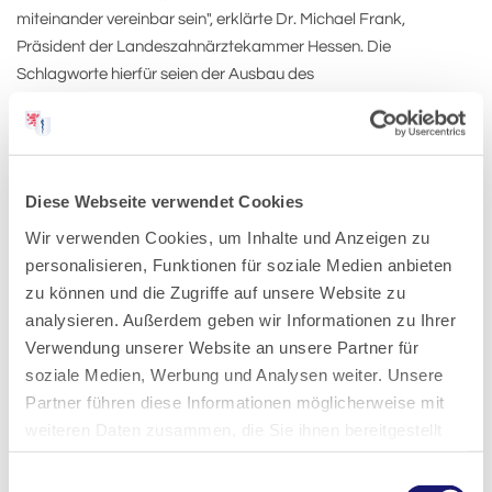
miteinander vereinbar sein", erklärte Dr. Michael Frank,
Präsident der Landeszahnärztekammer Hessen. Die
Schlagworte hierfür seien der Ausbau des
Kinderbetreuungsangebotes, aber auch die Entbürokratisierung
der Heilberufe. Arzt sein, müsse wieder Spaß machen. Es seien
aber auch die Heilberufskörperschaften selbst gefragt: Sie
müssten gemeinsam mit den Partnern im Gesundheitswesen
Diese Webseite verwendet Cookies
neue innovative Wege und Hilfen der Berufsausübung, z.B. in
Wir verwenden Cookies, um Inhalte und Anzeigen zu
Berufsausübungsgemeinschaften, aufzeigen. Dies mache eine
personalisieren, Funktionen für soziale Medien anbieten
flexible Gestaltung des Versorgungsauftrags im Rahmen der
zu können und die Zugriffe auf unsere Website zu
Bedarfs-/Versorgungsplanung notwendig.
analysieren. Außerdem geben wir Informationen zu Ihrer
Gemeinsame Pressemitteilung von Landesärztekammer
Verwendung unserer Website an unsere Partner für
Hessen, Kassenärztliche Vereinigung Hessen,
soziale Medien, Werbung und Analysen weiter. Unsere
Landeszahnärztekammer Hessen, Kassenzahnärztliche
Partner führen diese Informationen möglicherweise mit
Vereinigung Hessen, Landesapothekerkammer Hessen,
weiteren Daten zusammen, die Sie ihnen bereitgestellt
Landeskammer für Psychologische Psychotherapeuten und
haben oder die sie im Rahmen Ihrer Nutzung der Dienste
Einwilligungsauswahl
Kinder- und Jugendlichenpsychotherapeuten Hessen und
gesammelt haben.