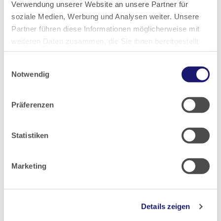
Verwendung unserer Website an unsere Partner für
2023
soziale Medien, Werbung und Analysen weiter. Unsere
Partner führen diese Informationen möglicherweise mit
2022
weiteren Daten zusammen, die Sie ihnen bereitgestellt
haben oder die sie im Rahmen Ihrer Nutzung der Dienste
Einwilligungsauswahl
gesammelt haben.
2021
Notwendig
Datenschutz
|
Impressum
2020
Präferenzen
2019
Statistiken
2018
Marketing
2017
Details zeigen
2016