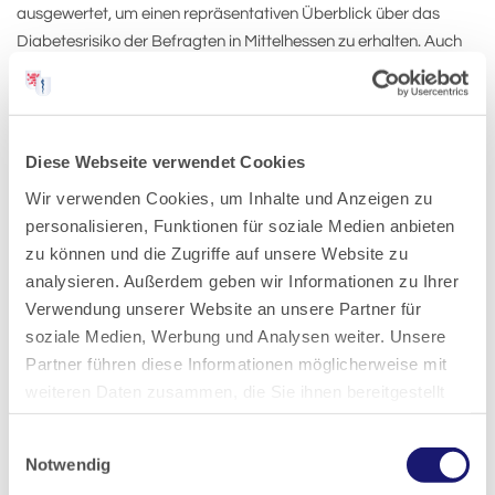
ausgewertet, um einen repräsentativen Überblick über das
Diabetesrisiko der Befragten in Mittelhessen zu erhalten. Auch
wird die Landesärztekammer mittelhessischen Firmen und
Verwaltungen im Rahmen von "Fit und gesund älter werden"
Pakete aus Expertenvorträgen, Beratung und Bewegungs-
Workshops anbieten.
Diese Webseite verwendet Cookies
Wir verwenden Cookies, um Inhalte und Anzeigen zu
Zur Übersicht
personalisieren, Funktionen für soziale Medien anbieten
zu können und die Zugriffe auf unsere Website zu
analysieren. Außerdem geben wir Informationen zu Ihrer
Verwendung unserer Website an unsere Partner für
soziale Medien, Werbung und Analysen weiter. Unsere
Pressemitteilungen-Archiv:
Partner führen diese Informationen möglicherweise mit
weiteren Daten zusammen, die Sie ihnen bereitgestellt
haben oder die sie im Rahmen Ihrer Nutzung der Dienste
2026
Einwilligungsauswahl
gesammelt haben.
Notwendig
2025