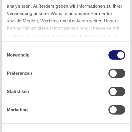
analysieren. Außerdem geben wir Informationen zu Ihrer
Verwendung unserer Website an unsere Partner für
2016
soziale Medien, Werbung und Analysen weiter. Unsere
Partner führen diese Informationen möglicherweise mit
2015
weiteren Daten zusammen, die Sie ihnen bereitgestellt
haben oder die sie im Rahmen Ihrer Nutzung der Dienste
2014
Einwilligungsauswahl
gesammelt haben.
Notwendig
Datenschutz
|
Impressum
2013
Präferenzen
2012
Statistiken
2011
Marketing
2010