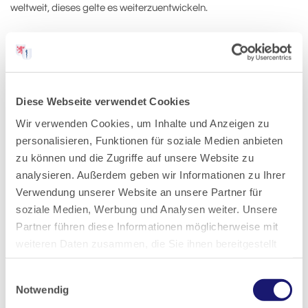
weltweit, dieses gelte es weiterzuentwickeln.
Informationen zum Bündnis und seiner Geschichte auf
www.heilberufehessen.de
Gemeinsame Pressemitteilung von Landesärztekammer
Diese Webseite verwendet Cookies
Hessen, Kassenzahnärztliche Vereinigung
Hessen,
Landeszahnärztekammer Hessen,
Wir verwenden Cookies, um Inhalte und Anzeigen zu
Landesapothekerkammer Hessen, Landeskammer für
personalisieren, Funktionen für soziale Medien anbieten
Psychologische Psychotherapeuten und Kinder- und
zu können und die Zugriffe auf unsere Website zu
Jugendlichenpsychotherapeuten Hessen,
analysieren. Außerdem geben wir Informationen zu Ihrer
Landestierärztekammer Hessen.
Verwendung unserer Website an unsere Partner für
soziale Medien, Werbung und Analysen weiter. Unsere
Pressemitteilung als PDF-Datei zum Herunterladen
Partner führen diese Informationen möglicherweise mit
weiteren Daten zusammen, die Sie ihnen bereitgestellt
Kontakt:
haben oder die sie im Rahmen Ihrer Nutzung der Dienste
Einwilligungsauswahl
gesammelt haben.
Stellvertretend für die beteiligten heilberuflichen
Notwendig
Körperschaften: