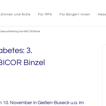
rztinnen und Ärzte
Für MFA
Für Bürger/-innen
Hess
Gesundheitstag bei ABICOR Binzel
betes: 3.
BICOR Binzel
m 10. November in Gießen-Buseck u.a. im