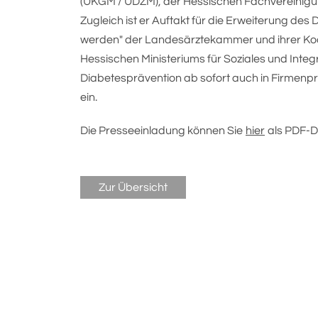
(UKGM / UDZM), der Hessischen Fachvereinigun
Zugleich ist er Auftakt für die Erweiterung des
werden" der Landesärztekammer und ihrer Koo
Hessischen Ministeriums für Soziales und Integr
Diabetesprävention ab sofort auch in Firmen
ein.
Die Presseeinladung können Sie
hier
als PDF-D
Zur Übersicht