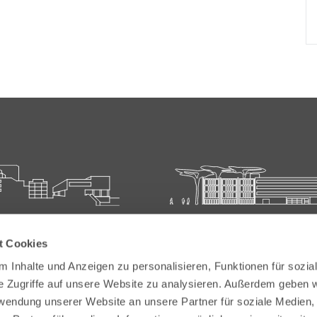
ie für Ärztliche Fort- und
Carl-Oelemann-Schule der
t Cookies
bildung
Landesärztekammer Hesse
 Inhalte und Anzeigen zu personalisieren, Funktionen für sozia
elemann-Weg 5
Carl-Oelemann-Weg 5
e Zugriffe auf unsere Website zu analysieren. Außerdem geben w
Bad Nauheim
61231 Bad Nauheim
rwendung unserer Website an unsere Partner für soziale Medien