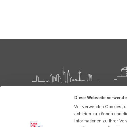
Landesärztekammer Hessen
Akadem
Diese Webseite verwende
Weiter
Hanauer Landstraße 152
Wir verwenden Cookies, um
60314 Frankfurt
Carl-O
anbieten zu können und di
61231 
Informationen zu Ihrer Ve
Postfach 60 05 66