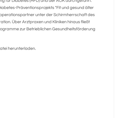
g für Diabetes (HFD) und der AOK durchgeführt.
 Diabetes-Präventionsprojekts "Fit und gesund älter
perationspartner unter der Schirmherrschaft des
ation. Über Arztpraxen und Kliniken hinaus fließt
programme zur Betrieblichen Gesundheitsförderung
atei herunterladen.