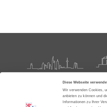
Landesärztekammer Hessen
Akadem
Diese Webseite verwende
Weiter
Hanauer Landstraße 152
Wir verwenden Cookies, um
60314 Frankfurt
Carl-O
anbieten zu können und di
61231 
Informationen zu Ihrer Ve
Postfach 60 05 66