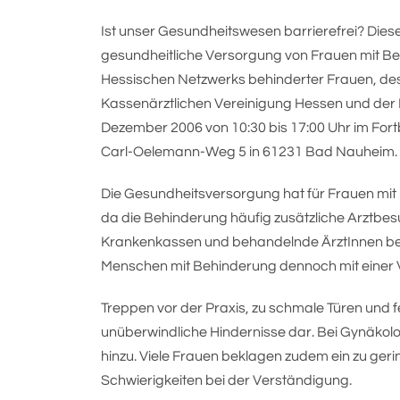
Ist unser Gesundheitswesen barrierefrei? Dies
gesundheitliche Versorgung von Frauen mit Be
Hessischen Netzwerks behinderter Frauen, des
Kassenärztlichen Vereinigung Hessen und d
Dezember 2006 von 10:30 bis 17:00 Uhr im Fo
Carl-Oelemann-Weg 5 in 61231 Bad Nauheim. Di
Die Gesundheitsversorgung hat für Frauen mit
da die Behinderung häufig zusätzliche Arztbes
Krankenkassen und behandelnde ÄrztInnen bem
Menschen mit Behinderung dennoch mit einer 
Treppen vor der Praxis, zu schmale Türen und fe
unüberwindliche Hindernisse dar. Bei Gynäkol
hinzu. Viele Frauen beklagen zudem ein zu ger
Schwierigkeiten bei der Verständigung.