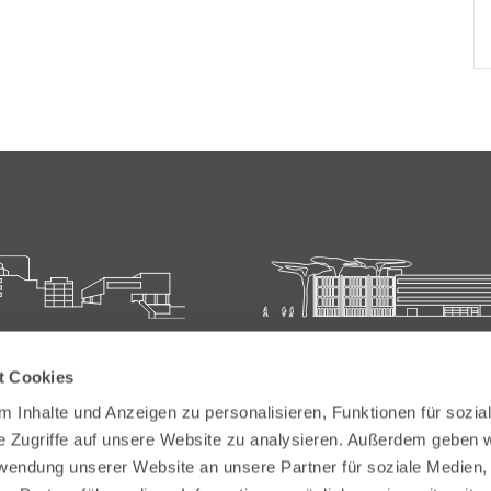
ie für Ärztliche Fort- und
Carl-Oelemann-Schule der
t Cookies
bildung
Landesärztekammer Hesse
 Inhalte und Anzeigen zu personalisieren, Funktionen für sozia
elemann-Weg 5
Carl-Oelemann-Weg 5
e Zugriffe auf unsere Website zu analysieren. Außerdem geben w
Bad Nauheim
61231 Bad Nauheim
rwendung unserer Website an unsere Partner für soziale Medien