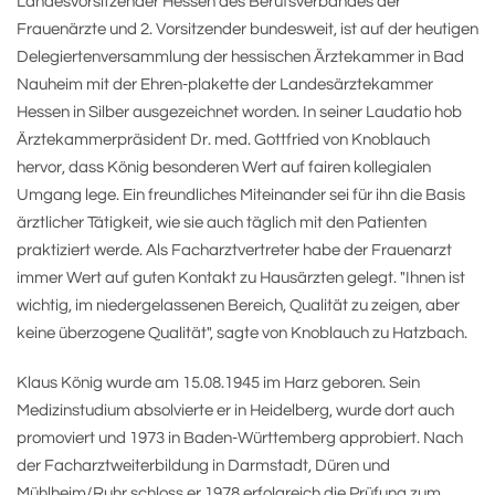
Landesvorsitzender Hessen des Berufsverbandes der
Frauenärzte und 2. Vorsitzender bundesweit, ist auf der heutigen
Delegiertenversammlung der hessischen Ärztekammer in Bad
Nauheim mit der Ehren-plakette der Landesärztekammer
Hessen in Silber ausgezeichnet worden. In seiner Laudatio hob
Ärztekammerpräsident Dr. med. Gottfried von Knoblauch
hervor, dass König besonderen Wert auf fairen kollegialen
Umgang lege. Ein freundliches Miteinander sei für ihn die Basis
ärztlicher Tätigkeit, wie sie auch täglich mit den Patienten
praktiziert werde. Als Facharztvertreter habe der Frauenarzt
immer Wert auf guten Kontakt zu Hausärzten gelegt. "Ihnen ist
wichtig, im niedergelassenen Bereich, Qualität zu zeigen, aber
keine überzogene Qualität", sagte von Knoblauch zu Hatzbach.
Klaus König wurde am 15.08.1945 im Harz geboren. Sein
Medizinstudium absolvierte er in Heidelberg, wurde dort auch
promoviert und 1973 in Baden-Württemberg approbiert. Nach
der Facharztweiterbildung in Darmstadt, Düren und
Mühlheim/Ruhr schloss er 1978 erfolgreich die Prüfung zum