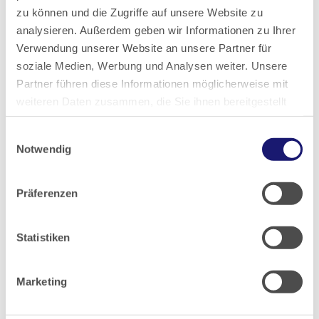
zu können und die Zugriffe auf unsere Website zu
2025
analysieren. Außerdem geben wir Informationen zu Ihrer
Verwendung unserer Website an unsere Partner für
2024
soziale Medien, Werbung und Analysen weiter. Unsere
Partner führen diese Informationen möglicherweise mit
2023
weiteren Daten zusammen, die Sie ihnen bereitgestellt
haben oder die sie im Rahmen Ihrer Nutzung der Dienste
Einwilligungsauswahl
gesammelt haben.
2022
Notwendig
Datenschutz
|
Impressum
2021
Präferenzen
2020
Statistiken
2019
Marketing
2018