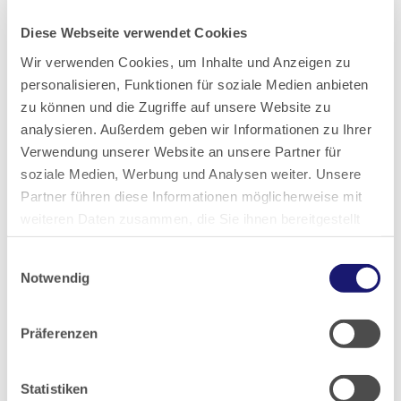
2021
Diese Webseite verwendet Cookies
2020
Wir verwenden Cookies, um Inhalte und Anzeigen zu
personalisieren, Funktionen für soziale Medien anbieten
zu können und die Zugriffe auf unsere Website zu
2019
analysieren. Außerdem geben wir Informationen zu Ihrer
Verwendung unserer Website an unsere Partner für
2018
soziale Medien, Werbung und Analysen weiter. Unsere
Partner führen diese Informationen möglicherweise mit
2017
weiteren Daten zusammen, die Sie ihnen bereitgestellt
haben oder die sie im Rahmen Ihrer Nutzung der Dienste
Einwilligungsauswahl
gesammelt haben.
2016
Notwendig
Datenschutz
|
Impressum
2015
Präferenzen
2014
Statistiken