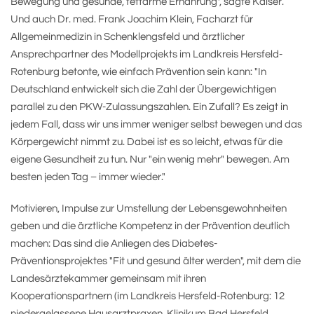
Bewegung und gesunde, fettarme Ernährung", sagte Kaiser.
Und auch Dr. med. Frank Joachim Klein, Facharzt für
Allgemeinmedizin in Schenklengsfeld und ärztlicher
Ansprechpartner des Modellprojekts im Landkreis Hersfeld-
Rotenburg betonte, wie einfach Prävention sein kann: "In
Deutschland entwickelt sich die Zahl der Übergewichtigen
parallel zu den PKW-Zulassungszahlen. Ein Zufall? Es zeigt in
jedem Fall, dass wir uns immer weniger selbst bewegen und das
Körpergewicht nimmt zu. Dabei ist es so leicht, etwas für die
eigene Gesundheit zu tun. Nur "ein wenig mehr" bewegen. Am
besten jeden Tag – immer wieder."
Motivieren, Impulse zur Umstellung der Lebensgewohnheiten
geben und die ärztliche Kompetenz in der Prävention deutlich
machen: Das sind die Anliegen des Diabetes-
Präventionsprojektes "Fit und gesund älter werden", mit dem die
Landesärztekammer gemeinsam mit ihren
Kooperationspartnern (im Landkreis Hersfeld-Rotenburg: 12
niedergelassene Hausarztpraxen, Klinikum Bad Hersfeld,