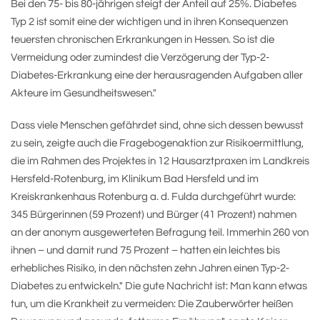
Bei den 75- bis 80-jährigen steigt der Anteil auf 25%. Diabetes
Typ 2 ist somit eine der wichtigen und in ihren Konsequenzen
teuersten chronischen Erkrankungen in Hessen. So ist die
Vermeidung oder zumindest die Verzögerung der Typ-2-
Diabetes-Erkrankung eine der herausragenden Aufgaben aller
Akteure im Gesundheitswesen."
Dass viele Menschen gefährdet sind, ohne sich dessen bewusst
zu sein, zeigte auch die Fragebogenaktion zur Risikoermittlung,
die im Rahmen des Projektes in 12 Hausarztpraxen im Landkreis
Hersfeld-Rotenburg, im Klinikum Bad Hersfeld und im
Kreiskrankenhaus Rotenburg a. d. Fulda durchgeführt wurde:
345 Bürgerinnen (59 Prozent) und Bürger (41 Prozent) nahmen
an der anonym ausgewerteten Befragung teil. Immerhin 260 von
ihnen – und damit rund 75 Prozent – hatten ein leichtes bis
erhebliches Risiko, in den nächsten zehn Jahren einen Typ-2-
Diabetes zu entwickeln." Die gute Nachricht ist: Man kann etwas
tun, um die Krankheit zu vermeiden: Die Zauberwörter heißen