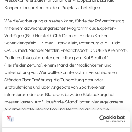
Pressekonferenz die Motivation der Knappschaft, sich als
Kooperationspartner an dem Projekt zu beteiligen.
Wie die Vorbeugung aussehen kann, führte der Präventionstag
mit einem abwechslungsreichen Programm aus Experten-
Vorträgen (Bad Hersfeld: ChA Dr. med. Markus Kroker,
Schenklengsfeld: Dr. med. Frank Klein, Rotenburg a. d. Fulda:
OA Dr. med. Michael Metzler, Friedrichsdorf: Dr. Ulrike Kreinhoff),
Podiumsdiskussion unter der Leitung von Kai Struthoff
(Hersfelder Zeitung), einem Markt der Möglichkeiten und
Unterhaltung vor. Wer wollte, konnte sich an verschiedenen
Ständen über Ernährung, die Zubereitung gesunder
Brotaufstriche und über Angebote von Sportvereinen
informieren oder den Blutdruck bzw. den Blutzuckergehalt
messen lassen. Am "Hausärzte-Stand" boten niedergelassene
Allgemeinärzte Information und Beratung an. Auch die
teilnehmenden Kliniken, die Knappschaft, der Diabetikerbund –
Landesverband Hessen, die Diabetiker-Selbsthilfegruppe Bad
Hersfeld, die HAGE, die Deutsche Gesellschaft für Ernährung,