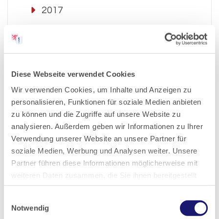
2017
2016
2015
Diese Webseite verwendet Cookies
Wir verwenden Cookies, um Inhalte und Anzeigen zu
2014
personalisieren, Funktionen für soziale Medien anbieten
zu können und die Zugriffe auf unsere Website zu
2013
analysieren. Außerdem geben wir Informationen zu Ihrer
Verwendung unserer Website an unsere Partner für
soziale Medien, Werbung und Analysen weiter. Unsere
2012
Partner führen diese Informationen möglicherweise mit
weiteren Daten zusammen, die Sie ihnen bereitgestellt
2011
haben oder die sie im Rahmen Ihrer Nutzung der Dienste
Einwilligungsauswahl
gesammelt haben.
Notwendig
2010