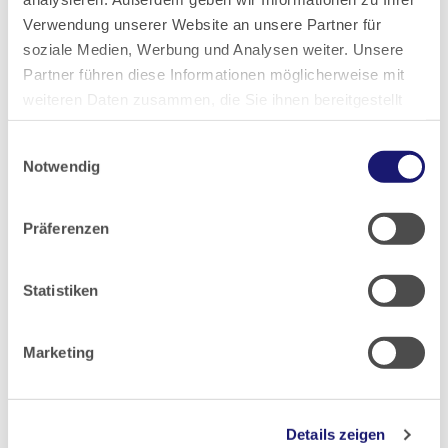
Verwendung unserer Website an unsere Partner für
soziale Medien, Werbung und Analysen weiter. Unsere
2023
Partner führen diese Informationen möglicherweise mit
weiteren Daten zusammen, die Sie ihnen bereitgestellt
2022
haben oder die sie im Rahmen Ihrer Nutzung der Dienste
Einwilligungsauswahl
gesammelt haben.
2021
Notwendig
Datenschutz
|
Impressum
2020
Präferenzen
2019
Statistiken
2018
Marketing
2017
Details zeigen