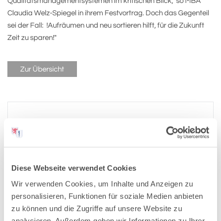
Qualitätsmanagementsystemen im kritischen Blick," so MBA
Claudia Welz-Spiegel in ihrem Festvortrag. Doch das Gegenteil
sei der Fall: !Aufräumen und neu sortieren hilft, für die Zukunft
Zeit zu sparen!"
Zur Übersicht
Pressemitteilungen-Archiv:
2026
Diese Webseite verwendet Cookies
Wir verwenden Cookies, um Inhalte und Anzeigen zu
2025
personalisieren, Funktionen für soziale Medien anbieten
zu können und die Zugriffe auf unsere Website zu
2024
analysieren. Außerdem geben wir Informationen zu Ihrer