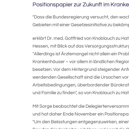
Positionspapier zur Zukunft im Krank
"Dass die Bundesregierung versucht, den wa
Gebieten mit einer Gesetzesinitiative zu bekämp
erklärt Dr. med. Gottfried von Knoblauch zu 
Hessen, mit Blick auf das Versorgungsstrukturge
"Allerdings ist Ärztemangel nicht allein ein P
Krankenhäuser – vor allem in ländlichen Region
besetzen. Vor dem Hintergrund steigender Anf
werdenden Gesellschaft sind die Ursachen vo
Arbeitsbedingungen, überbordender Bürokrati
und Familie zu finden", so von Knoblauch zu Ha
Mit Sorge beobachtet die Delegiertenversam
und hat daher Ende November ein Positionspap
"Um den Belastungen entgegenzuwirken, ein