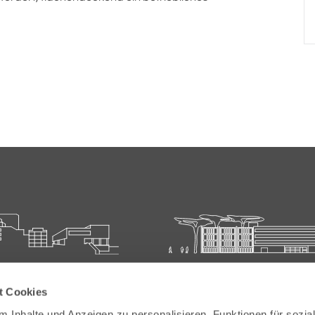
ie für Ärztliche Fort- und
Carl-Oelemann-Schule der
t Cookies
bildung
Landesärztekammer Hesse
 Inhalte und Anzeigen zu personalisieren, Funktionen für sozia