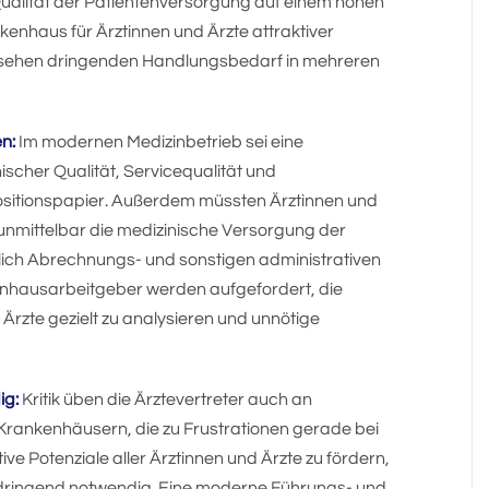
Qualität der Patientenversorgung auf einem hohen
kenhaus für Ärztinnen und Ärzte attraktiver
nd sehen dringenden Handlungsbedarf in mehreren
n:
Im modernen Medizinbetrieb sei eine
ischer Qualität, Servicequalität und
 Positionspapier. Außerdem müssten Ärztinnen und
t unmittelbar die medizinische Versorgung der
lich Abrechnungs- und sonstigen administrativen
enhausarbeitgeber werden aufgefordert, die
Ärzte gezielt zu analysieren und unnötige
ig:
Kritik üben die Ärztevertreter auch an
Krankenhäusern, die zu Frustrationen gerade bei
ve Potenziale aller Ärztinnen und Ärzte zu fördern,
n dringend notwendig. Eine moderne Führungs- und