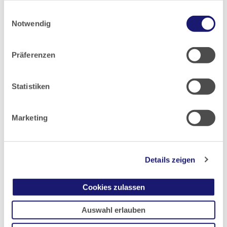
2012
haben oder die sie im Rahmen Ihrer Nutzung der Dienste
Einwilligungsauswahl
gesammelt haben.
Notwendig
2011
Datenschutz
|
Impressum
Präferenzen
2010
Statistiken
2009
Marketing
2008
2007
Details zeigen
2006
Cookies zulassen
2005
Auswahl erlauben