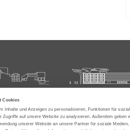
ie für Ärztliche Fort- und
Carl-Oelemann-Schule der
t Cookies
bildung
Landesärztekammer Hesse
 Inhalte und Anzeigen zu personalisieren, Funktionen für sozia
elemann-Weg 5
Carl-Oelemann-Weg 5
e Zugriffe auf unsere Website zu analysieren. Außerdem geben w
Bad Nauheim
61231 Bad Nauheim
rwendung unserer Website an unsere Partner für soziale Medien