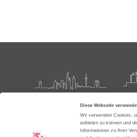
Landesärztekammer Hessen
Akadem
Diese Webseite verwende
Weiter
Hanauer Landstraße 152
Wir verwenden Cookies, um
60314 Frankfurt
Carl-O
anbieten zu können und di
61231 
Informationen zu Ihrer Ve
Postfach 60 05 66