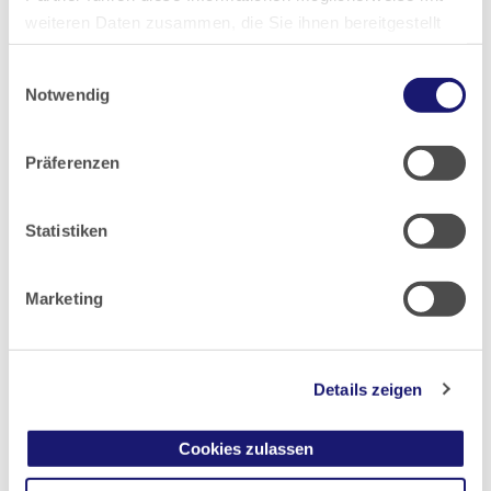
weiteren Daten zusammen, die Sie ihnen bereitgestellt
2013
haben oder die sie im Rahmen Ihrer Nutzung der Dienste
Einwilligungsauswahl
gesammelt haben.
2012
Notwendig
Datenschutz
|
Impressum
2011
Präferenzen
2010
Statistiken
2009
Marketing
2008
Details zeigen
2007
Cookies zulassen
2006