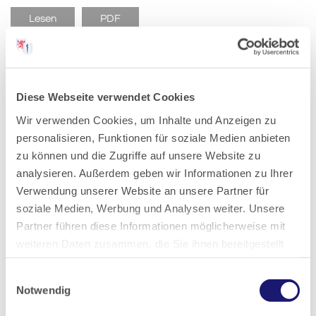
Lesen
PDF
Diese Webseite verwendet Cookies
Für ein funktionales
Wir verwenden Cookies, um Inhalte und Anzeigen zu
Gesundheitswesen
personalisieren, Funktionen für soziale Medien anbieten
Ausgabe 11/2023
zu können und die Zugriffe auf unsere Website zu
analysieren. Außerdem geben wir Informationen zu Ihrer
Die aktuelle Gesundheitspolitik, sofern man davon
Verwendung unserer Website an unsere Partner für
überhaupt noch sprechen kann, ist bedrohlich. Für das
soziale Medien, Werbung und Analysen weiter. Unsere
Gesundheitssystem, für Patienten und für alle anderen
Partner führen diese Informationen möglicherweise mit
Beteiligten mit Gesundheitsberufen. Die Probleme sind
weiteren Daten zusammen, die Sie ihnen bereitgestellt
wohlbekannt: Unzureichende Finanzierung der
haben oder die sie im Rahmen Ihrer Nutzung der Dienste
Krankenhäuser mit…
Einwilligungsauswahl
gesammelt haben.
Notwendig
Lesen
PDF
Datenschutz
|
Impressum