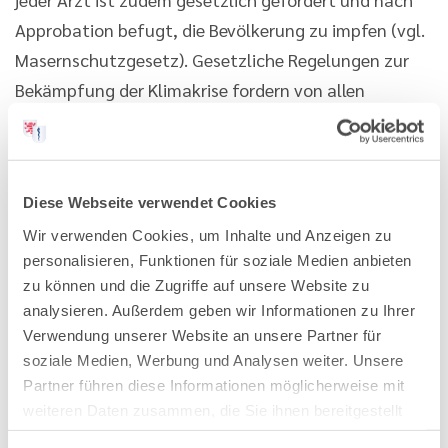
Approbation befugt, die Bevölkerung zu impfen (vgl.
Masernschutzgesetz). Gesetzliche Regelungen zur
Bekämpfung der Klimakrise fordern von allen
Ärztinnen und Ärzten, berufliche Kompetenzen für
die Patientenbehandlung, Selbstschutz und
Klimaschutz zu erwerben und mitverantwortlich
Diese Webseite verwendet Cookies
umzusetzen (vgl. Klimagesetze von EU, Bund und
Wir verwenden Cookies, um Inhalte und Anzeigen zu
Ländern). Hierauf wollen wir als Landesärztekammer
personalisieren, Funktionen für soziale Medien anbieten
Hessen hinweisen und unseren fachlichen Beitrag mit
zu können und die Zugriffe auf unsere Website zu
neuen Refresherkursen leisten.
analysieren. Außerdem geben wir Informationen zu Ihrer
Verwendung unserer Website an unsere Partner für
Das muss jede Ärztin und jeder
soziale Medien, Werbung und Analysen weiter. Unsere
Partner führen diese Informationen möglicherweise mit
Arzt können: Refresherkurse
weiteren Daten zusammen, die Sie ihnen bereitgestellt
haben oder die sie im Rahmen Ihrer Nutzung der Dienste
bei der Akademie in